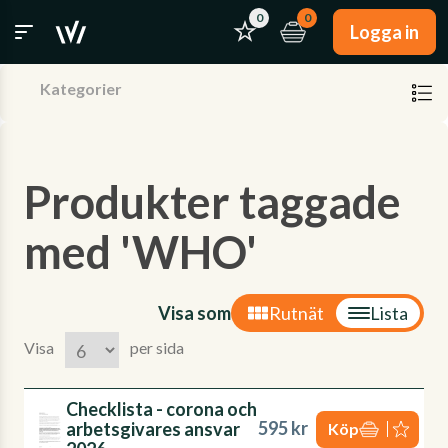
0
0
Logga in
Kategorier
Produkter taggade
med 'WHO'
Visa som
Rutnät
Lista
Visa
per sida
Checklista - corona och
595 kr
arbetsgivares ansvar
Köp