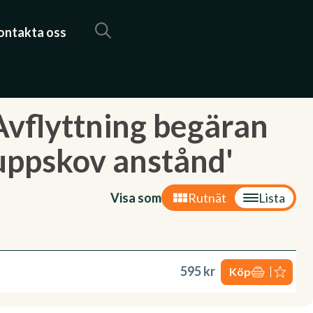
ontakta oss
Avflyttning begäran
uppskov anstånd'
Visa som
Rutnät
Lista
595 kr
Köp