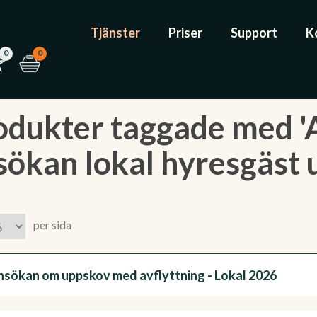
Tjänster
Priser
Support
K
0
0
odukter taggade med '
sökan lokal hyresgäst 
per sida
nsökan om uppskov med avflyttning - Lokal 2026