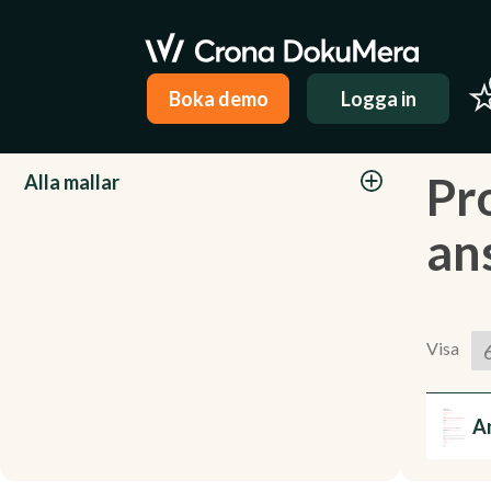
Boka demo
Logga in
Kategorier
Pr
Alla mallar
an
Visa
A