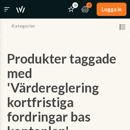
0
0
Logga in
Kategorier
Produkter taggade
med
'Värdereglering
kortfristiga
fordringar bas