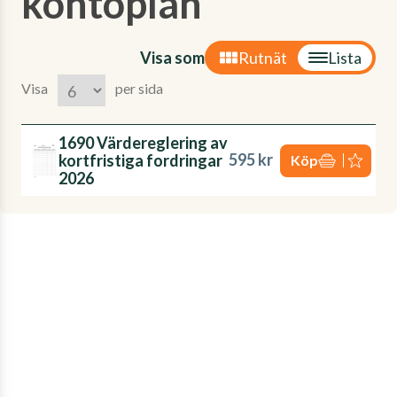
kontoplan'
Visa som
Rutnät
Lista
Visa
per sida
1690 Värdereglering av
595 kr
kortfristiga fordringar
Köp
2026