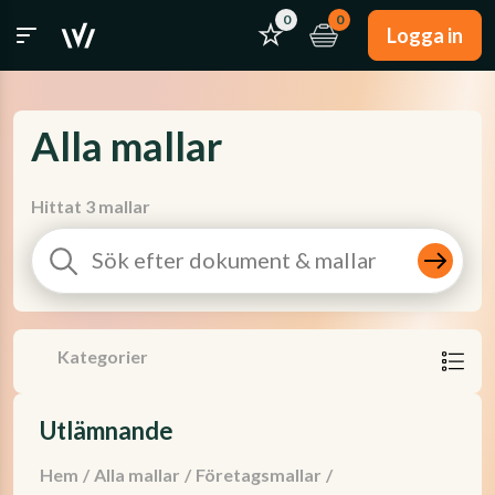
0
0
Logga in
Alla mallar
Hittat 3 mallar
Kategorier
Utlämnande
Hem
/
Alla mallar
/
Företagsmallar
/