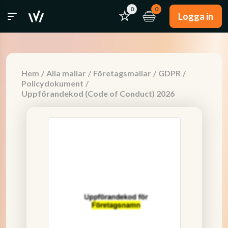
0
0
Logga in
Hem
/
Alla mallar
/
Företagsmallar
/
GDPR
/
Policydokument
/
Uppförandekod (Code of Conduct) 2026