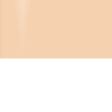
Crona Software AB
Huvudkontor:
Solnavägen 4
113 65 Stockholm,
Sverige