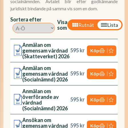
socialnämnden. Avtalet blir efter godkännande
juridiskt bindande på samma vis som en dom.
Sortera efter
Visa
Rutnät
Lista
som
Anmälan om
595 kr
gemensam vårdnad
Köp
(Skatteverket) 2026
Anmälan om
595 kr
gemensam vårdnad
Köp
(Socialnämnd) 2026
Anmälan om
överförande av
595 kr
Köp
vårdnad
(Socialnämnd) 2026
Ansökan om
595 kr
gemensam vårdnad
Köp