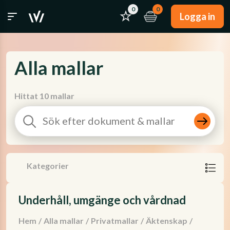
0
0
Logga in
Alla mallar
Hittat 10 mallar
Kategorier
Underhåll, umgänge och vårdnad
Hem
/
Alla mallar
/
Privatmallar
/
Äktenskap
/