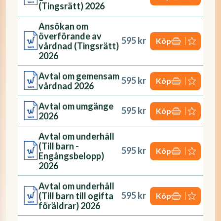
(Tingsrätt) 2026
Ansökan om
överförande av
595 kr
Köp
vårdnad (Tingsrätt)
2026
Avtal om gemensam
595 kr
Köp
vårdnad 2026
Avtal om umgänge
595 kr
Köp
2026
Avtal om underhåll
(Till barn -
595 kr
Köp
Engångsbelopp)
2026
Avtal om underhåll
595 kr
(Till barn till ogifta
Köp
föräldrar) 2026