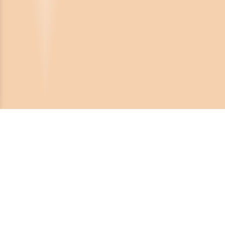
Crona Software AB
Huvudkontor:
Solnavägen 4
113 65 Stockholm,
Sverige