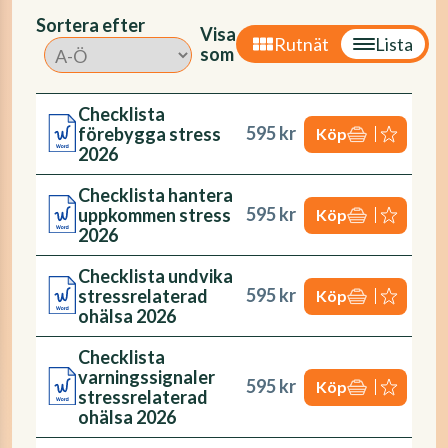
Sortera efter
Visa
Rutnät
Lista
som
Checklista
595 kr
förebygga stress
Köp
2026
Checklista hantera
595 kr
uppkommen stress
Köp
2026
Checklista undvika
595 kr
stressrelaterad
Köp
ohälsa 2026
Checklista
varningssignaler
595 kr
Köp
stressrelaterad
ohälsa 2026