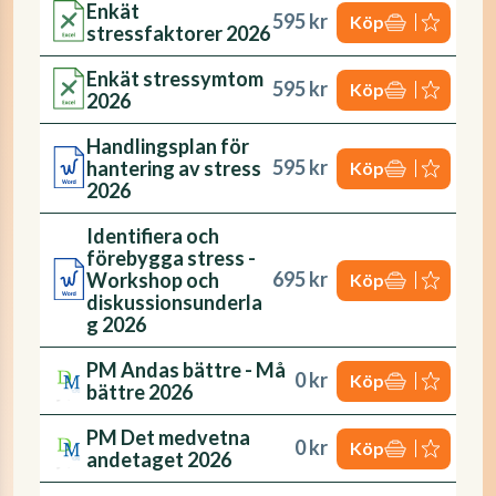
Enkät
595 kr
Köp
stressfaktorer 2026
Enkät stressymtom
595 kr
Köp
2026
Handlingsplan för
595 kr
hantering av stress
Köp
2026
Identifiera och
förebygga stress -
695 kr
Workshop och
Köp
diskussionsunderla
g 2026
PM Andas bättre - Må
0 kr
Köp
bättre 2026
PM Det medvetna
0 kr
Köp
andetaget 2026