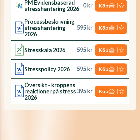
PM Evidensbaserad
0 kr
Köp
stresshantering 2026
Processbeskrivning
595 kr
stresshantering
Köp
2026
595 kr
Stresskala 2026
Köp
595 kr
Stresspolicy 2026
Köp
Översikt - kroppens
395 kr
reaktioner på stress
Köp
2026