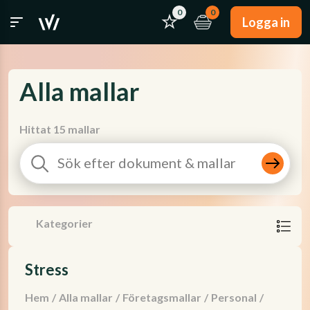
0
0
Logga in
Alla mallar
Hittat 15 mallar
Kategorier
Stress
Hem
/
Alla mallar
/
Företagsmallar
/
Personal
/