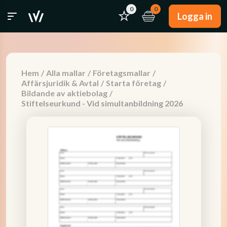
0
0
Logga in
Hem
/
Alla mallar
/
Företagsmallar
/
Affärsjuridik & Avtal
/
Starta företag
/
Bildande av aktiebolag
/
Stiftelseurkund - Vid simultanbildning 2026