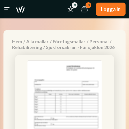
0
0
Logga in
Hem
/
Alla mallar
/
Företagsmallar
/
Personal
/
Rehabilitering
/
Sjukförsäkran - För sjuklön 2026