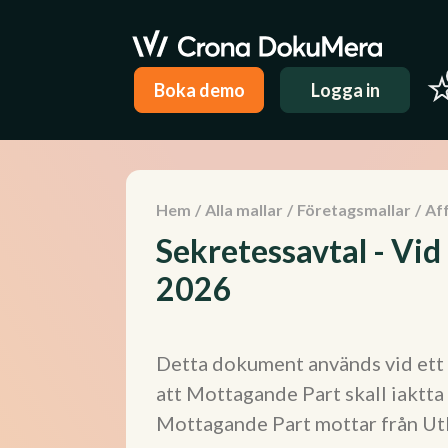
Boka demo
Logga in
Hem
/
Alla mallar
/
Företagsmallar
/
Aff
Sekretessavtal - Vid
2026
Detta dokument används vid ett f
att Mottagande Part skall iaktt
Mottagande Part mottar från Ut