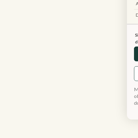
A
S
d
M
ob
d