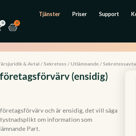
Tjänster
Priser
Support
K
0
0
ärsjuridik & Avtal
/
Sekretess
/
Utlämnande
/
Sekretessavtal
 företagsförvärv (ensidig)
öretagsförvärv och är ensidig, det vill säga
a tystnadsplikt om information som
lämnande Part.