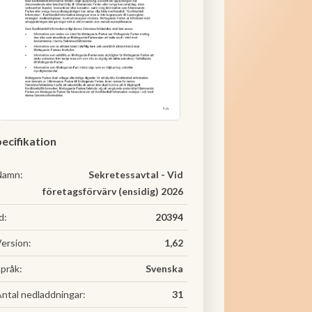
ecifikation
Namn:
Sekretessavtal - Vid
företagsförvärv (ensidig) 2026
d:
20394
ersion:
1,62
pråk:
Svenska
ntal nedladdningar:
31