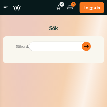
0
0
Logga in
Sök
Sökord: