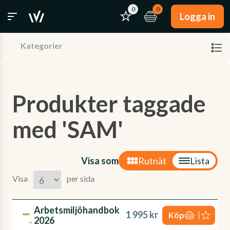
0
0
Logga in
Kategorier
Produkter taggade
med 'SAM'
Visa som
Rutnät
Lista
Visa
per sida
Arbetsmiljöhandbok
1 995 kr
Köp
2026