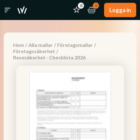
0
0
Logga in
Hem
/
Alla mallar
/
Företagsmallar
/
Företagssäkerhet
/
Resesäkerhet - Checklista 2026