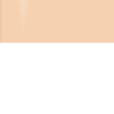
Crona Software AB
Huvudkontor:
Solnavägen 4
113 65 Stockholm,
Sverige
Telefonnummer:
08-450 44 80