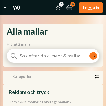
0
0
Logga in
Alla mallar
Hittat 2 mallar
Kategorier
Reklam och tryck
Hem
/
Alla mallar
/
Företagsmallar
/