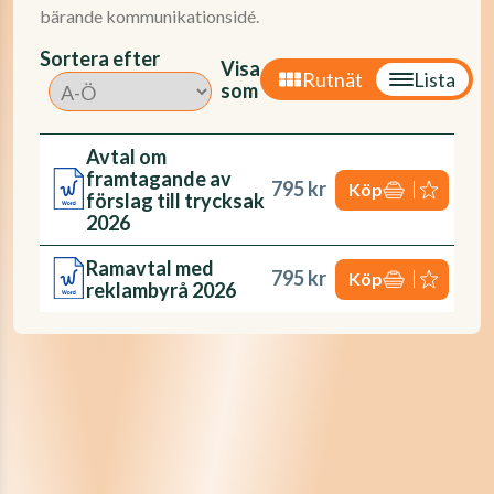
bärande kommunikationsidé.
Sortera efter
Visa
Rutnät
Lista
som
Avtal om
framtagande av
795 kr
Köp
förslag till trycksak
2026
Ramavtal med
795 kr
Köp
reklambyrå 2026