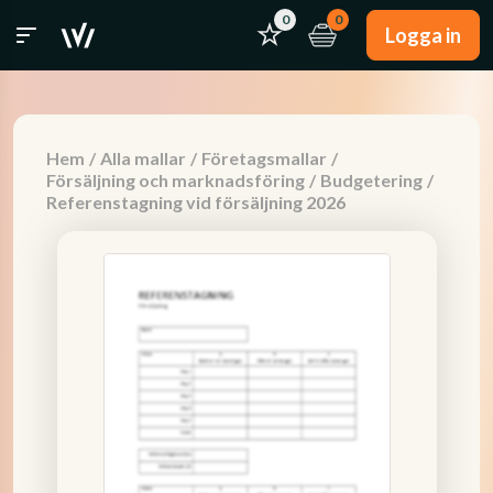
0
0
Logga in
Hem
/
Alla mallar
/
Företagsmallar
/
Försäljning och marknadsföring
/
Budgetering
/
Referenstagning vid försäljning 2026