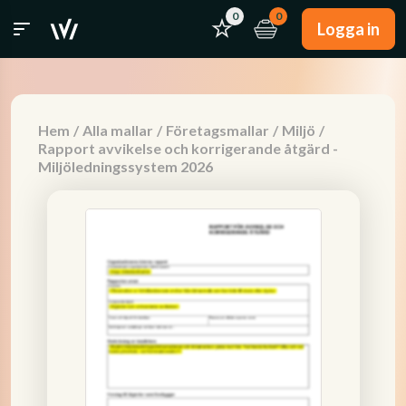
0
0
Logga in
Hem
/
Alla mallar
/
Företagsmallar
/
Miljö
/
Rapport avvikelse och korrigerande åtgärd -
Miljöledningssystem 2026