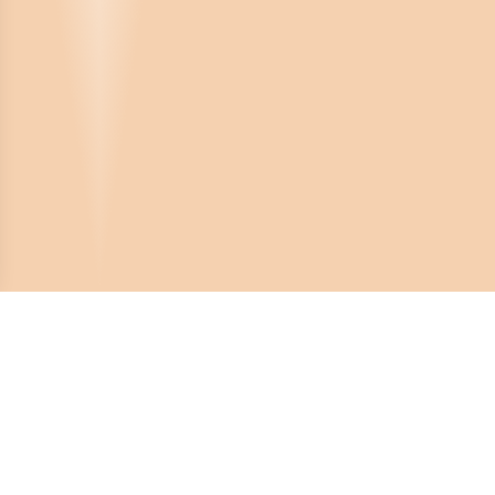
Crona Software AB
Huvudkontor:
Solnavägen 4
113 65 Stockholm,