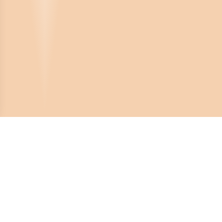
Crona Software AB
Huvudkontor:
Solnavägen 4
113 65 Stockholm,
Sverige