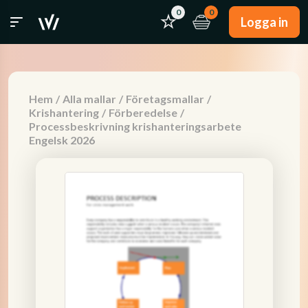
0
0
Logga in
Hem
/
Alla mallar
/
Företagsmallar
/
Krishantering
/
Förberedelse
/
Processbeskrivning krishanteringsarbete
Engelsk 2026