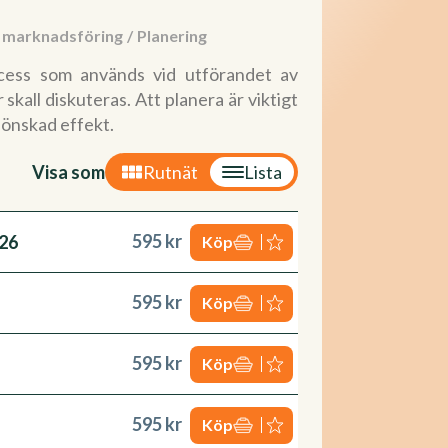
h marknadsföring
/
Planering
ocess som används vid utförandet av
skall diskuteras. Att planera är viktigt
 önskad effekt.
Visa som
Rutnät
Lista
595 kr
026
Köp
595 kr
Köp
595 kr
Köp
595 kr
Köp