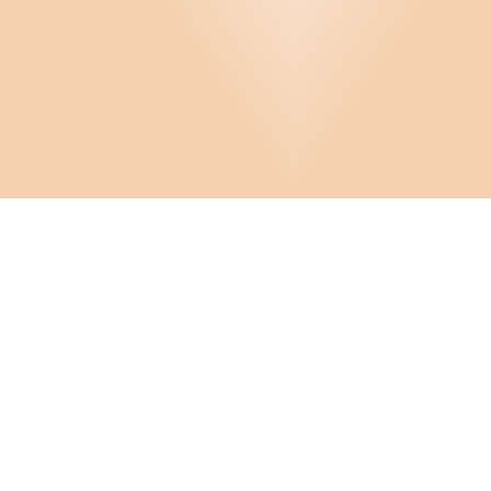
Pärmar
Stiftelse
Styrelsearbete
Vård och omsorg
Privatmallar
Infor
Om D
Cooki
FAQ
Crona Software AB
Hante
Konta
Huvudkontor:
Solnavägen 4