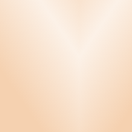
Konflikthantering
Krishantering
Kvalitetssäkring
Ledarskap
Miljö
Offert, order och fakturering
Personal
Produktsäkerhet
Produktutveckling
Projekt, outsourcing och samarbete