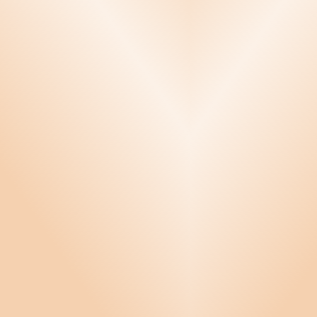
Konflikthantering
Krishantering
Kvalitetssäkring
Ledarskap
Miljö
Offert, order och fakturering
Personal
Anställning - upphörande
Anställning till 69 år
Arbetsbrist