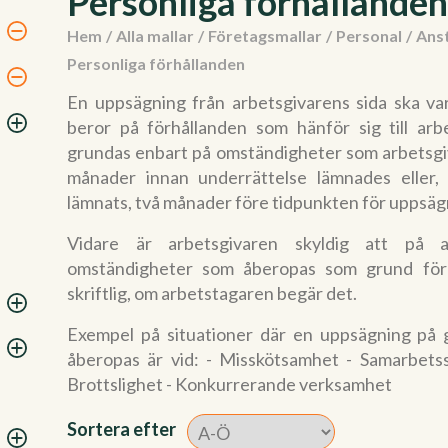
Personliga förhållanden
Hem
/
Alla mallar
/
Företagsmallar
/
Personal
/
Anst
Personliga förhållanden
En uppsägning från arbetsgivarens sida ska v
beror på förhållanden som hänför sig till arb
grundas enbart på omständigheter som arbetsgiva
månader innan underrättelse lämnades eller,
lämnats, två månader före tidpunkten för uppsäg
Vidare är arbetsgivaren skyldig att på 
omständigheter som åberopas som grund för 
skriftlig, om arbetstagaren begär det.
Exempel på situationer där en uppsägning på 
åberopas är vid: - Misskötsamhet - Samarbets
Brottslighet - Konkurrerande verksamhet
Sortera efter