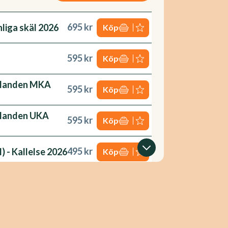
695 kr
liga skäl 2026
Köp
595 kr
Köp
ållanden MKA
595 kr
Köp
ållanden UKA
595 kr
Köp
495 kr
) - Kallelse 2026
Köp
) - Protokoll
495 kr
Köp
595 kr
Köp