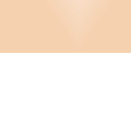
Avskedande
Betyg och intyg
Frivillig överenskommelse
Företrädesrätt
Personliga förhållanden
Provanställning
Infor
Referenser
Om D
Cooki
Sjukersättning
FAQ
Crona Software AB
Hante
Svåra samtal
Konta
Huvudkontor:
Solnavägen 4
Tidsbegränsad anställning