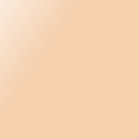
Omplaceringsutredning 2026
PM Ofrivillig misskötsel - vad är det? 202
Underrättelse uppsägning personliga skä
Uppsägning av anställd pga personliga f
Varsel till facket om uppsägning av perso