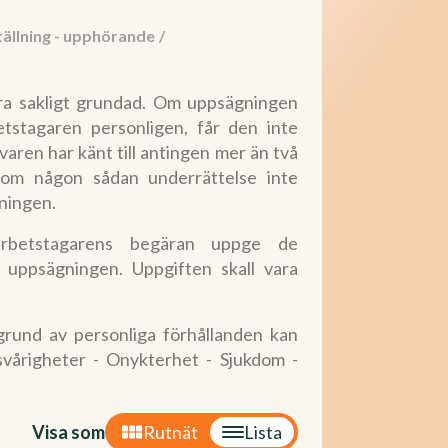
ällning - upphörande
/
ara sakligt grundad. Om uppsägningen
etstagaren personligen, får den inte
ren har känt till antingen mer än två
 om någon sådan underrättelse inte
ningen.
arbetstagarens begäran uppge de
uppsägningen. Uppgiften skall vara
grund av personliga förhållanden kan
svårigheter - Onykterhet - Sjukdom -
Visa som
Rutnät
Lista