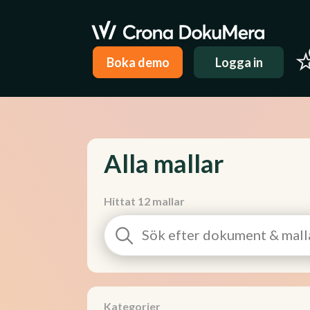
Boka demo
Logga in
Alla mallar
Hittat 12 mallar
Kategorier