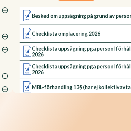
Besked om uppsägning på grund av person
Checklista omplacering 2026
Checklista uppsägning pga personl förh
2026
Checklista uppsägning pga personl förh
2026
MBL-förhandling 13§ (har ej kollektivavtal
MBL-förhandling 13§ (har ej kollektivavtal
2026
Omplaceringserbjudande 2026