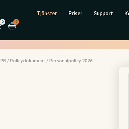
Tjänster
Priser
Support
K
0
0
PR
/
Policydokument
/
Personalpolicy 2026