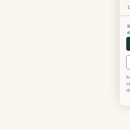
S
d
M
ob
d