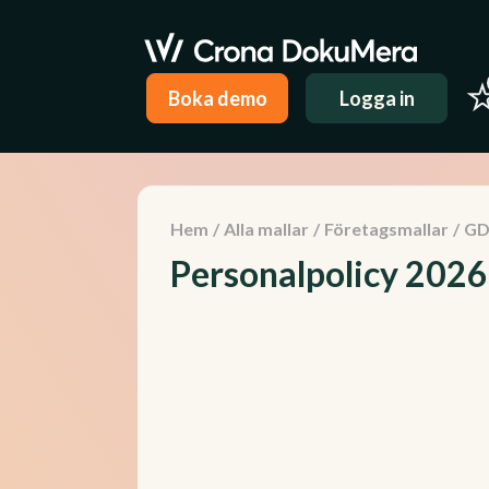
Boka demo
Logga in
Hem
/
Alla mallar
/
Företagsmallar
/
GD
Personalpolicy 2026