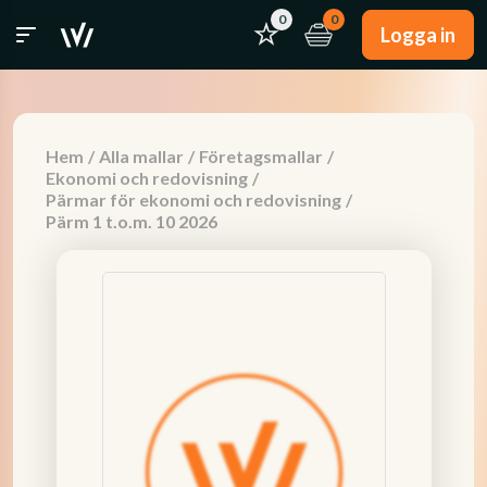
0
0
Logga in
Hem
/
Alla mallar
/
Företagsmallar
/
Ekonomi och redovisning
/
Pärmar för ekonomi och redovisning
/
Pärm 1 t.o.m. 10 2026