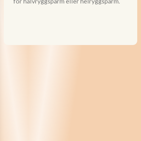
för halvryggspärm eller helryggspärm.