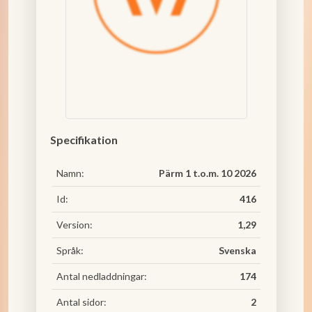
Specifikation
Namn:
Pärm 1 t.o.m. 10 2026
Id:
416
Version:
1,29
Språk:
Svenska
Antal nedladdningar:
174
Antal sidor:
2