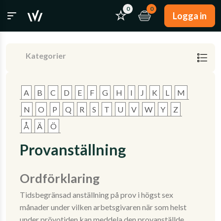
0
0
Logga in
Kategorier
A
B
C
D
E
F
G
H
I
J
K
L
M
N
O
P
Q
R
S
T
U
V
W
Y
Z
Å
Ä
Ö
Provanställning
Ordförklaring
Tidsbegränsad anställning på prov i högst sex
månader under vilken arbetsgivaren när som helst
under prövotiden kan meddela den provanställde