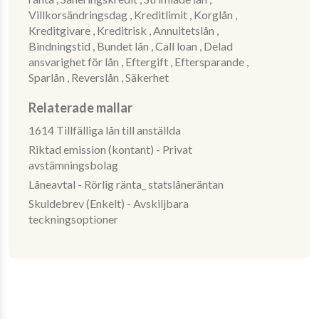
Villkorsändringsdag ,
Kreditlimit ,
Korglån ,
Kreditgivare ,
Kreditrisk ,
Annuitetslån ,
Bindningstid ,
Bundet lån ,
Call loan ,
Delad
ansvarighet för lån ,
Eftergift ,
Eftersparande ,
Sparlån ,
Reverslån ,
Säkerhet
Relaterade mallar
1614 Tillfälliga lån till anställda
Riktad emission (kontant) - Privat
avstämningsbolag
Låneavtal - Rörlig ränta_ statslåneräntan
Skuldebrev (Enkelt) - Avskiljbara
teckningsoptioner