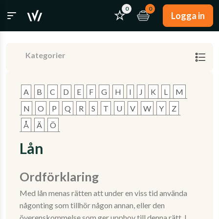
0
0
Logga in
Kategorier
A
B
C
D
E
F
G
H
I
J
K
L
M
N
O
P
Q
R
S
T
U
V
W
Y
Z
Å
Ä
Ö
Lån
Ordförklaring
Med lån menas rätten att under en viss tid använda
någonting som tillhör någon annan, eller den
överenskommelse som ger upphov till denna rätt. I