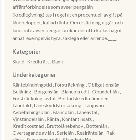
affärsförbindelse som avser pengalån
(kreditgivning) tas i regel ut en procentuell avgift på
lånebeloppet, kallad ränta. Om ersättning utgår, och
lånet inte avser pengar, brukar det ofta kallas något
annat, exempelvis hyra, saklega eller arrende.__ __
Kategorier
Skuld ,
Krediträtt ,
Bank
Underkategorier
Räntebindningstid ,
Försträckning ,
Obligationslån ,
Belåning ,
Borgenslån ,
Blancokredit ,
Obundet lån ,
Försträckningsavtal ,
Bostadskreditnämnden ,
Lånebild ,
Låneskyddsförsäkring ,
Långivare ,
Avbetalningsplan ,
Blancolån ,
Låneavtal ,
Vinstandelslån ,
Ränta ,
Kontantinsats ,
Kreditkostnad ,
Bruttolånebehov ,
Bottenlån ,
Övertagande av lån ,
Serielån ,
Realräntelån ,
Rak
ränta ,
Saneringskredit ,
Strimlade lån ,