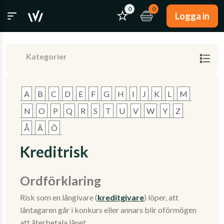
0
0
Logga in
Kategorier
A
B
C
D
E
F
G
H
I
J
K
L
M
N
O
P
Q
R
S
T
U
V
W
Y
Z
Å
Ä
Ö
Kreditrisk
Ordförklaring
Risk som en långivare (
kreditgivare
) löper, att
låntagaren går i konkurs eller annars blir oförmögen
att återbetala lånet.