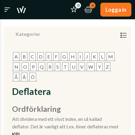
0
0
Logga in
Kategorier
A
B
C
D
E
F
G
H
I
J
K
L
M
N
O
P
Q
R
S
T
U
V
W
Y
Z
Å
Ä
Ö
Deflatera
Ordförklaring
Att dividera med ett visst index, en så kallad
deflator. Det är vanligt att t.ex. löner deflateras med
KPI
.