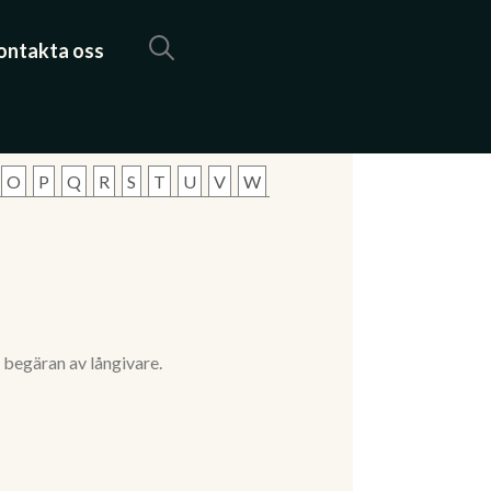
ontakta oss
O
P
Q
R
S
T
U
V
W
 begäran av långivare.