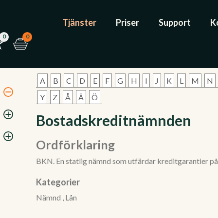
Tjänster
Priser
Support
K
0
0
A
B
C
D
E
F
G
H
I
J
K
L
M
N
Y
Z
Å
Ä
Ö
Bostadskreditnämnden
Ordförklaring
BKN. En statlig nämnd som utfärdar kreditgarantier på
Kategorier
Nämnd ,
Lån