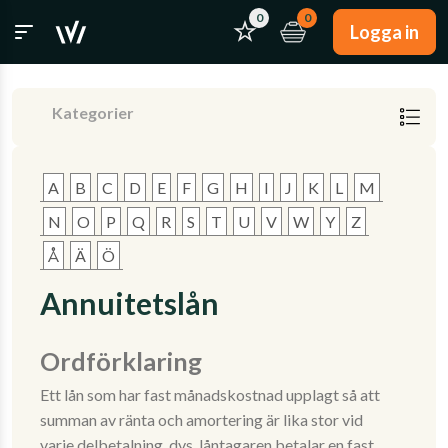
0
0
Logga in
Kategorier
A
B
C
D
E
F
G
H
I
J
K
L
M
N
O
P
Q
R
S
T
U
V
W
Y
Z
Å
Ä
Ö
Annuitetslån
Ordförklaring
Ett lån som har fast månadskostnad upplagt så att
summan av ränta och amortering är lika stor vid
varje delbetalning, dvs. låntagaren betalar en fast