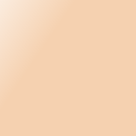
Samtalsunderlag motivationssamtal 202
Syfte Vision Mål 2026
Översikt - sanningar om högpresterande
2026