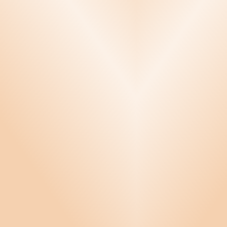
Stiftelse
Styrelsearbete
Vård och omsorg
Privatmallar