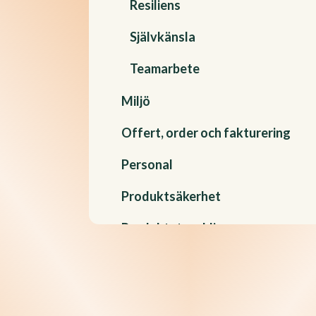
Resiliens
Självkänsla
Teamarbete
Miljö
Offert, order och fakturering
Personal
Produktsäkerhet
Produktutveckling
Projekt, outsourcing och samarbete
Pärmar