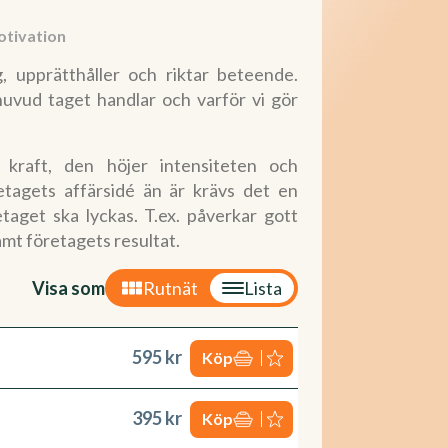
tivation
, upprätthåller och riktar beteende.
huvud taget handlar och varför vi gör
 kraft, den höjer intensiteten och
retagets affärsidé än är krävs det en
aget ska lyckas. T.ex. påverkar gott
mt företagets resultat.
Visa som
Rutnät
Lista
595 kr
Köp
395 kr
Köp