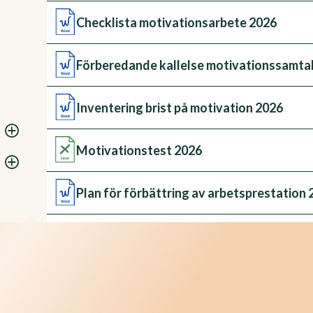
Checklista motivationsarbete 2026
Förberedande kallelse motivationssamta
Inventering brist på motivation 2026
Motivationstest 2026
Plan för förbättring av arbetsprestation 
PM Motiverande samtal - ett redskap för
PM Personlighet och attityd 2026