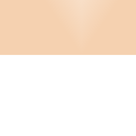
Infor
Om D
Cooki
FAQ
Crona Software AB
Hante
Konta
Huvudkontor:
Solnavägen 4