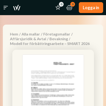
0
0
Logga in
Hem
/
Alla mallar
/
Företagsmallar
/
Affärsjuridik & Avtal
/
Bevakning
/
Modell for förbättringsarbete – SMART 2026