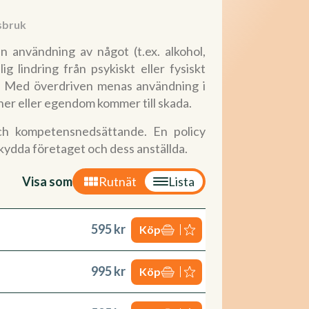
sbruk
 användning av något (t.ex. alkohol,
ig lindring från psykiskt eller fysiskt
a. Med överdriven menas användning i
ner eller egendom kommer till skada.
ch kompetensnedsättande. En policy
kydda företaget och dess anställda.
Visa som
Rutnät
Lista
595 kr
Köp
995 kr
Köp