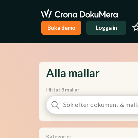
Boka demo
Logga in
Alla mallar
Hittat 8 mallar
Kategorier