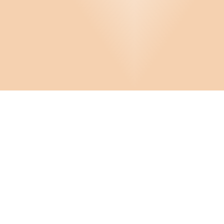
Arbetsmiljö
Arbetsplatsträffar
Bemanningsplanering
Bevakning
Bilförmån
Budgetering och kalkylering
Infor
Diskriminering
Om D
Cooki
Distansarbete
FAQ
Crona Software AB
Hante
Friskvård och hälsa
Konta
Huvudkontor:
Solnavägen 4
Förslagsverksamhet