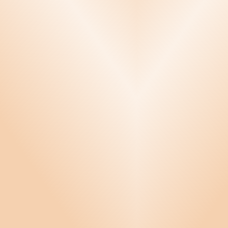
Konflikthantering
Krishantering
Kvalitetssäkring
Ledarskap
Miljö
Offert, order och fakturering
Personal
Anställning - upphörande
Anställningsavtal
Arbetsbeskrivningar