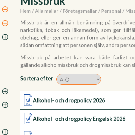
Missbruk
Hem
/
Alla mallar
/
Företagsmallar
/
Personal
/
Mis
Missbruk är en allmän benämning på överdriven
narkotika, tobak och läkemedel), som ger tillfäll
obehag, eller ger en annan form av lyckokänsl
sådan omfattning att personen själv, andra perso
Missbruk på arbetet kan vara både farligt o
gällande alkoholmissbruk och drogmissbruk kan s
Sortera efter
Alkohol- och drogpolicy 2026
Alkohol- och drogpolicy Engelsk 2026