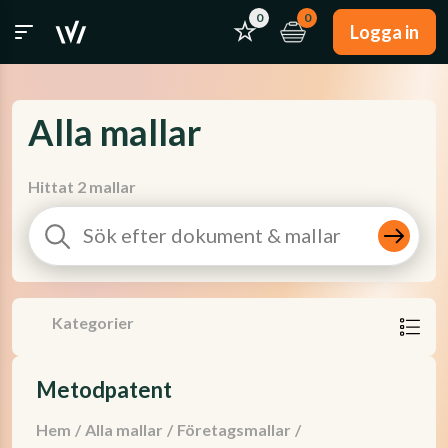
0
0
Logga in
Alla mallar
Hittat 2 mallar
Kategorier
Metodpatent
Hem
/
Alla mallar
/
Företagsmallar
/