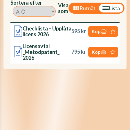
Sortera efter
Visa
Rutnät
Lista
som
Checklista – Upplåta
595 kr
Köp
licens 2026
Licensavtal
795 kr
_Metodpatent_
Köp
2026