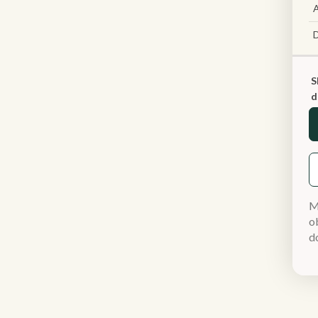
A
S
d
M
ob
d