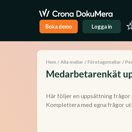
Boka demo
Logga in
Hem
/
Alla mallar
/
Företagsmallar
/
Pe
Medarbetarenkät up
Här följer en uppsättning frågor
Komplettera med egna frågor ut