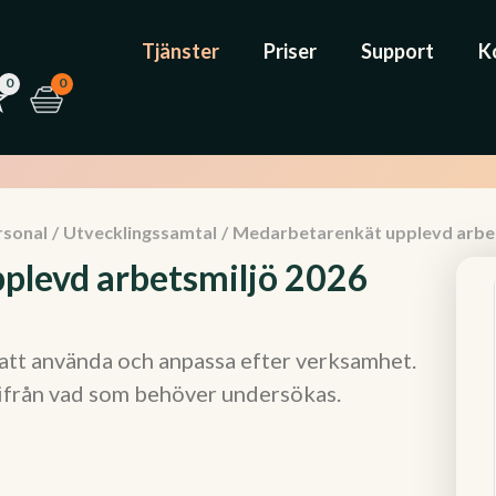
Tjänster
Priser
Support
K
0
0
rsonal
/
Utvecklingssamtal
/
Medarbetarenkät upplevd arbet
plevd arbetsmiljö 2026
 att använda och anpassa efter verksamhet.
ifrån vad som behöver undersökas.