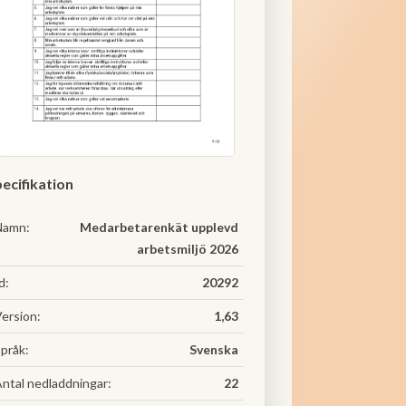
ecifikation
Namn:
Medarbetarenkät upplevd
arbetsmiljö 2026
d:
20292
ersion:
1,63
pråk:
Svenska
ntal nedladdningar:
22