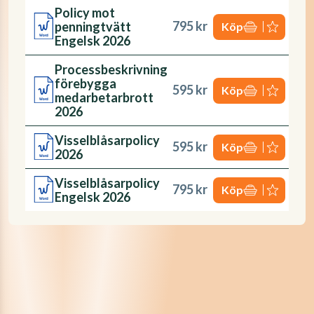
Policy mot
795 kr
penningtvätt
Köp
Engelsk 2026
Processbeskrivning
förebygga
595 kr
Köp
medarbetarbrott
2026
Visselblåsarpolicy
595 kr
Köp
2026
Visselblåsarpolicy
795 kr
Köp
Engelsk 2026