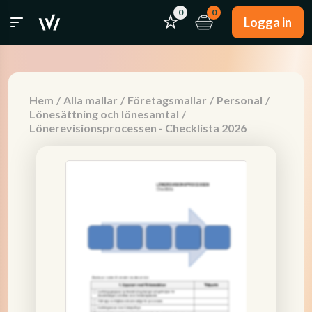
0
0
Logga in
Hem
/
Alla mallar
/
Företagsmallar
/
Personal
/
Lönesättning och lönesamtal
/
Lönerevisionsprocessen - Checklista 2026