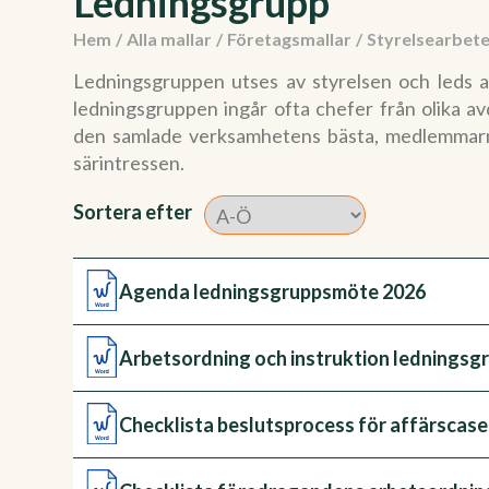
Ledningsgrupp
Hem
/
Alla mallar
/
Företagsmallar
/
Styrelsearbet
Ledningsgruppen utses av styrelsen och leds av
ledningsgruppen ingår ofta chefer från olika av
den samlade verksamhetens bästa, medlemmarna är
särintressen.
Sortera efter
Agenda ledningsgruppsmöte 2026
Arbetsordning och instruktion ledningsg
Checklista beslutsprocess för affärscase