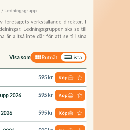
e
/
Ledningsgrupp
 företagets verkställande direktör. I
delningar. Ledningsgruppen ska se till
 alltså inte där för att se till sina
Visa som
Rutnät
Lista
595 kr
Köp
595 kr
rupp 2026
Köp
595 kr
 2026
Köp