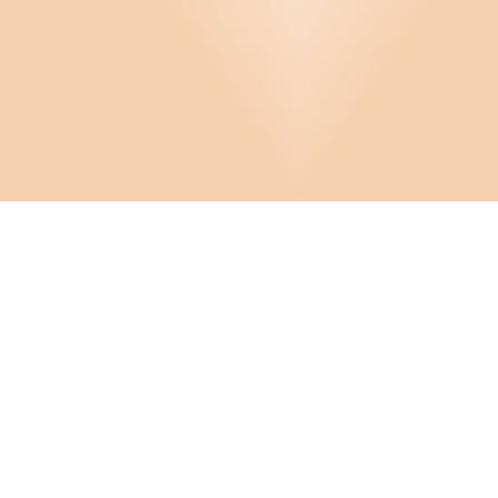
Infor
Om D
Cooki
FAQ
Crona Software AB
Hante
Konta
Huvudkontor:
Solnavägen 4