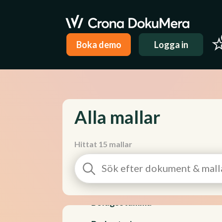
Projekt, outsourcing och samarbete
Pärmar
Boka demo
Logga in
Stiftelse
Styrelsearbete
Aktiebrev och aktiebok
Alla mallar
Arbetsordning, arbetsfördelning och instruktioner
Arvoden och ersättningar
Hittat 15 mallar
Avtal
Bolagsordning
Bolagsstämma