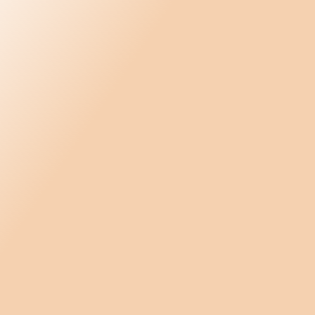
Utvärdering av ledningens samspel 2026
Utvärdering av ledningens strukturella a
Utvärdering och diskussionsunderlag - m
2026
Översikt ledningsgruppens arbetsformer