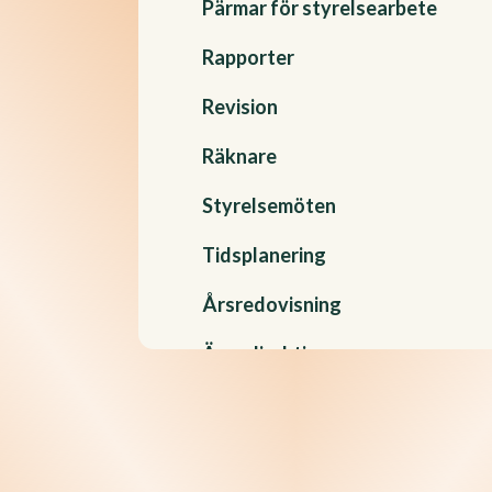
Pärmar för styrelsearbete
Rapporter
Revision
Räknare
Styrelsemöten
Tidsplanering
Årsredovisning
Ägardirektiv
Vård och omsorg
Privatmallar