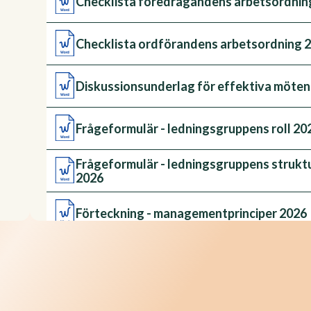
Checklista föredragandens arbetsordnin
Checklista ordförandens arbetsordning 
Diskussionsunderlag för effektiva möten
Frågeformulär - ledningsgruppens roll 20
Frågeformulär - ledningsgruppens struktu
2026
Förteckning - managementprinciper 2026
Mötesagenda med beslutsprotokoll 2026
Utvärdering - lägesbild av ledningens ar