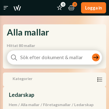
0
0
Logga in
Alla mallar
Hittat 80 mallar
Kategorier
Ledarskap
Hem
/
Alla mallar
/
Företagsmallar
/
Ledarskap