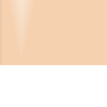
Crona Software AB
Huvudkontor:
Solnavägen 4