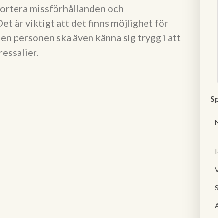
pportera missförhållanden och
t är viktigt att det finns möjlighet för
en personen ska även känna sig trygg i att
ressalier.
Sp
I
V
S
A