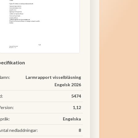
ecifikation
Namn:
Larmrapport visselblåsning
Engelsk 2026
d:
5474
ersion:
1,12
pråk:
Engelska
ntal nedladdningar:
8