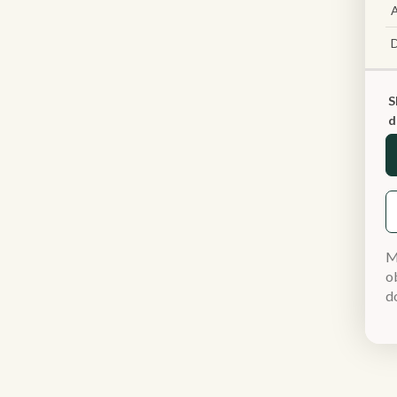
A
S
d
M
ob
d