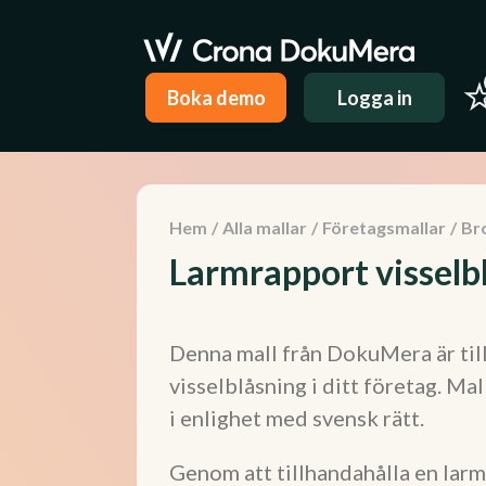
Boka demo
Logga in
Hem
/
Alla mallar
/
Företagsmallar
/
Br
Larmrapport visselb
Denna mall från DokuMera är till
visselblåsning i ditt företag. Ma
i enlighet med svensk rätt.
Genom att tillhandahålla en larm