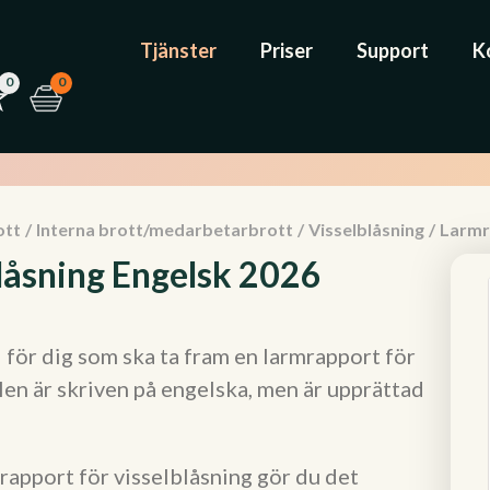
Tjänster
Priser
Support
K
0
0
ott
/
Interna brott/medarbetarbrott
/
Visselblåsning
/
Larmr
låsning Engelsk 2026
 för dig som ska ta fram en larmrapport för
llen är skriven på engelska, men är upprättad
rapport för visselblåsning gör du det