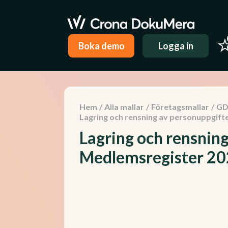
Boka demo
Logga in
Hem
/
Alla mallar
/
Företagsmallar
/
GD
Lagring och rensning av personuppgift
Lagring och rensning
Medlemsregister 2