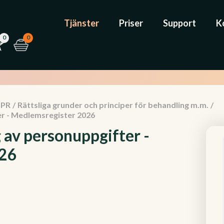
Tjänster
Priser
Support
K
0
0
PR
/
Rättsliga grunder och principer för behandling m.m.
/
er - Medlemsregister 2026
 av personuppgifter -
026