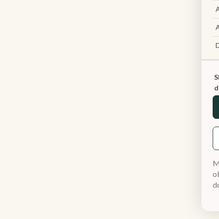
A
A
S
d
M
ob
d