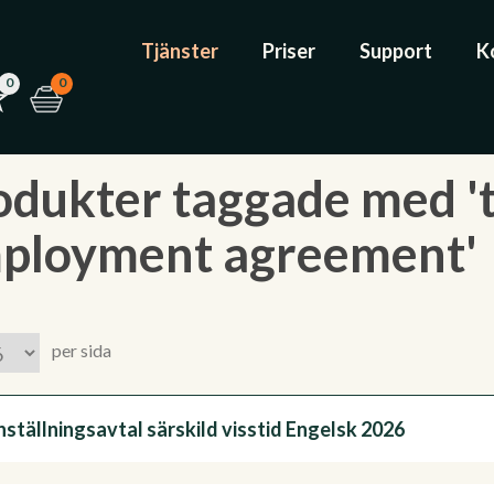
Tjänster
Priser
Support
K
0
0
odukter taggade med 
ployment agreement'
per sida
ställningsavtal särskild visstid Engelsk 2026