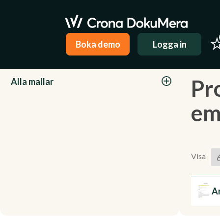
Boka demo
Logga in
Kategorier
Pr
Alla mallar
em
Visa
An