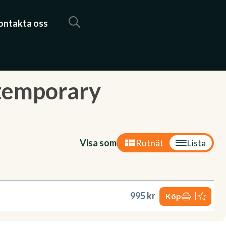
ontakta oss
'temporary
Visa som
Rutnät
Lista
995 kr
Köp