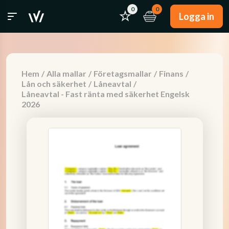
0
0
Logga in
Hem
/
Alla mallar
/
Företagsmallar
/
Finans
/
Lån och säkerhet
/
Låneavtal
/
Låneavtal - Fast ränta med säkerhet Engelsk
2026