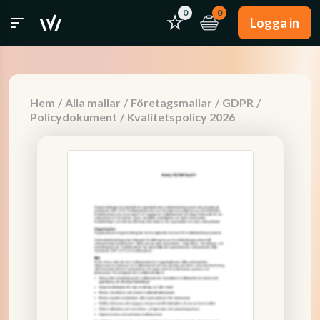
0
0
Logga in
Hem
/
Alla mallar
/
Företagsmallar
/
GDPR
/
Policydokument
/
Kvalitetspolicy 2026