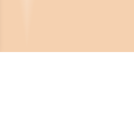
Crona Software AB
Huvudkontor:
Solnavägen 4
113 65 Stockholm,
Sverige
Telefonnummer:
08-450 44 80