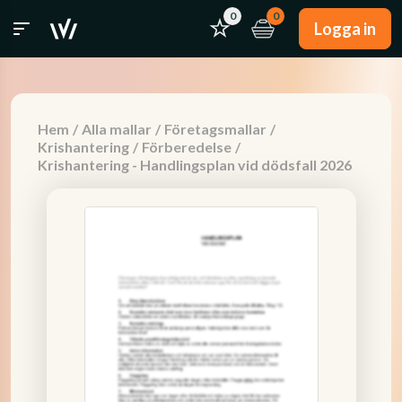
0
0
Logga in
Hem
/
Alla mallar
/
Företagsmallar
/
Krishantering
/
Förberedelse
/
Krishantering - Handlingsplan vid dödsfall 2026