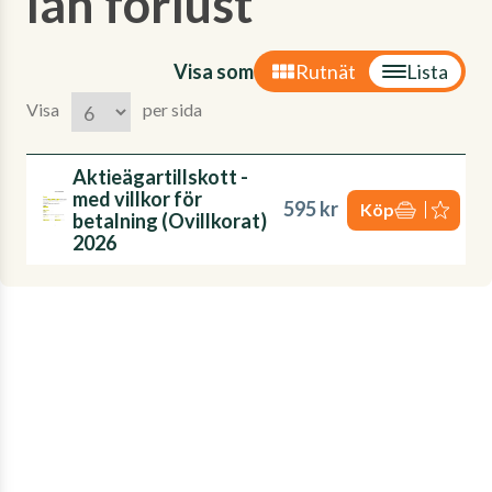
lån förlust'
Visa som
Rutnät
Lista
Visa
per sida
Aktieägartillskott -
med villkor för
595 kr
Köp
betalning (Ovillkorat)
2026