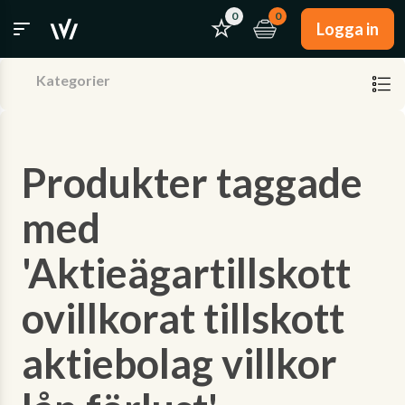
0
0
Logga in
Kategorier
Produkter taggade
med
'Aktieägartillskott
ovillkorat tillskott
aktiebolag villkor