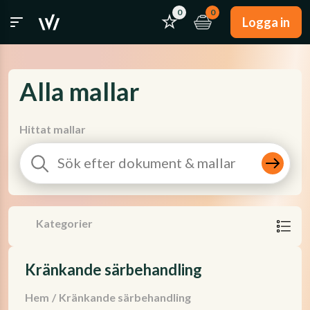
0
0
Logga in
Alla mallar
Hittat mallar
Kategorier
Kränkande särbehandling
Hem
/
Kränkande särbehandling