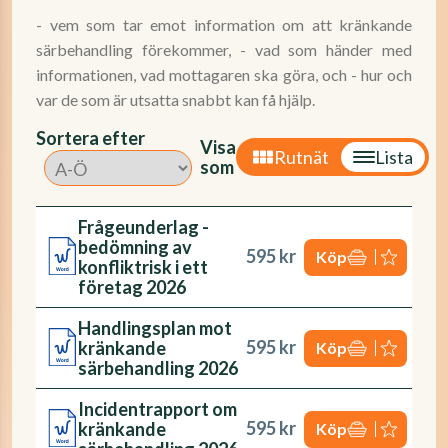
- vem som tar emot information om att kränkande
särbehandling förekommer, - vad som händer med
informationen, vad mottagaren ska göra, och - hur och
var de som är utsatta snabbt kan få hjälp.
Sortera efter
Visa
Rutnät
Lista
som
Frågeunderlag -
bedömning av
595 kr
Köp
konfliktrisk i ett
företag 2026
Handlingsplan mot
595 kr
kränkande
Köp
särbehandling 2026
Incidentrapport om
595 kr
kränkande
Köp