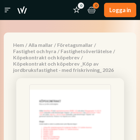
0
0
Logga in
Hem
/
Alla mallar
/
Företagsmallar
/
Fastighet och hyra
/
Fastighetsöverlåtelse
/
Köpekontrakt och köpebrev
/
Köpekontrakt och köpebrev _Köp av
jordbruksfastighet - med friskrivning_ 2026