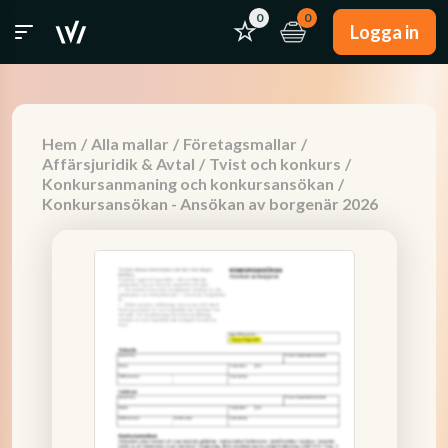
0
0
Logga in
Hem
/
Alla mallar
/
Företagsmallar
/
Affärsjuridik & Avtal
/
Tvist och konkurs
/
Konkursanmaning och konkursansökan
/
Konkursansökan - Ansökan av borgenär 2026