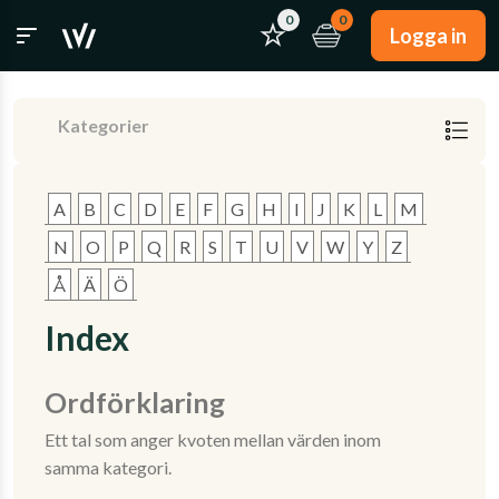
0
0
Logga in
Kategorier
A
B
C
D
E
F
G
H
I
J
K
L
M
N
O
P
Q
R
S
T
U
V
W
Y
Z
Å
Ä
Ö
Index
Ordförklaring
Ett tal som anger kvoten mellan värden inom
samma kategori.