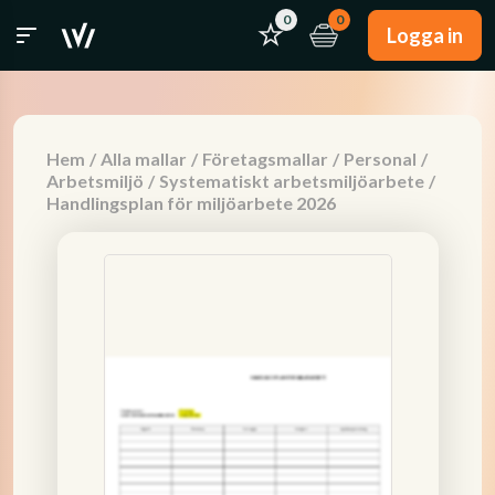
0
0
Logga in
Hem
/
Alla mallar
/
Företagsmallar
/
Personal
/
Arbetsmiljö
/
Systematiskt arbetsmiljöarbete
/
Handlingsplan för miljöarbete 2026