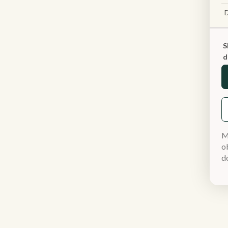
S
d
M
ob
d