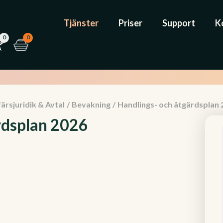
Tjänster
Priser
Support
K
0
0
ärsjuridik & Avtal
/
Bevakning
/
Handlings- och åtgärdsplan 
rdsplan 2026