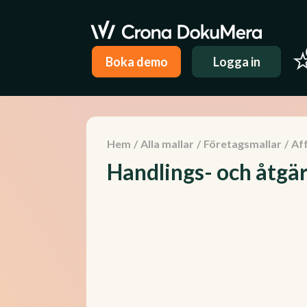
Boka demo
Logga in
Hem
/
Alla mallar
/
Företagsmallar
/
Aff
Handlings- och åtgä