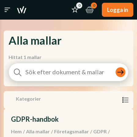
0
0
Logga in
Alla mallar
Hittat 1 mallar
Kategorier
GDPR-handbok
Hem
/
Alla mallar
/
Företagsmallar
/
GDPR
/